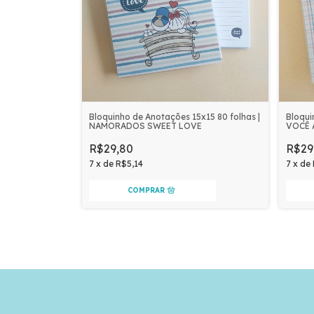
Bloquinho de Anotações 15x15 80 folhas |
Bloqui
NAMORADOS SWEET LOVE
VOCÊ 
R$29,80
R$29
7
x
de
R$5,14
7
x
de