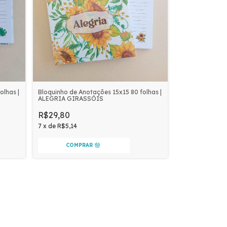
olhas |
Bloquinho de Anotações 15x15 80 folhas |
ALEGRIA GIRASSÓIS
R$29,80
7
x
de
R$5,14