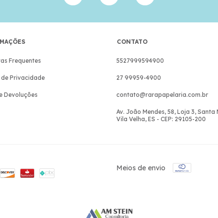
MAÇÕES
CONTATO
as Frequentes
5527999594900
a de Privacidade
27 99959-4900
e Devoluções
contato@rarapapelaria.com.br
Av. João Mendes, 58, Loja 3, Santa
Vila Velha, ES - CEP: 29105-200
Meios de envio