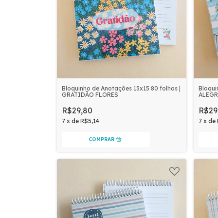
Bloquinho de Anotações 15x15 80 folhas |
Bloqui
GRATIDÃO FLORES
ALEGR
R$29,80
R$29
7
x
de
R$5,14
7
x
de