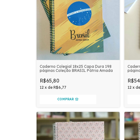
Caderno Colegial 18x25 Capa Dura 198
Cadern
páginas Coleção BRASIL Pátria Amada
págin
R$65,80
R$54
12
x
de
R$6,77
12
x
d
COMPRAR