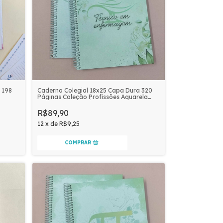
Caderno Colegial 18x25 Capa Dura 320
 198
Páginas Coleção Profissões Aquarela
Personalizado | TÉCNICO EM
HOR
ENFERMAGEM
R$89,90
12
x
de
R$9,25