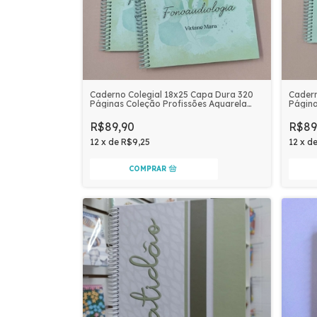
Caderno Colegial 18x25 Capa Dura 320
Cadern
Páginas Coleção Profissões Aquarela
Página
Personalizado | FONOAUDIOLOGIA
Perso
R$89,90
R$89
12
x
de
R$9,25
12
x
d