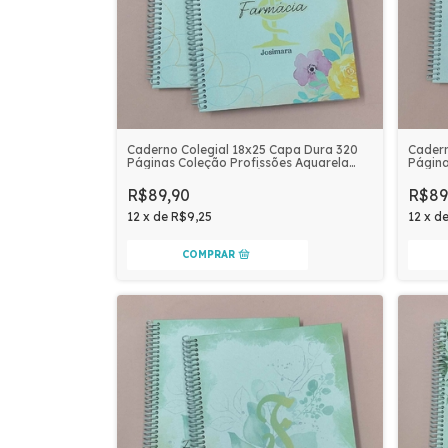
Caderno Colegial 18x25 Capa Dura 320
Cadern
Páginas Coleção Profissões Aquarela
Página
Personalizado | FARMÁCIA
Person
R$89,90
R$89
12
x
de
R$9,25
12
x
d