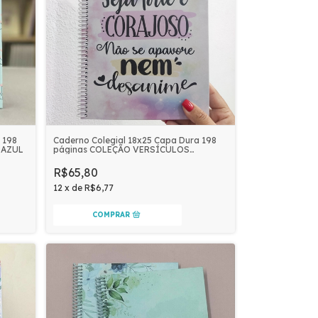
 198
Caderno Colegial 18x25 Capa Dura 198
 AZUL
páginas COLEÇÃO VERSÍCULOS
FLORAIS | SEJA FORTE E CORAJOSO
R$65,80
12
x
de
R$6,77