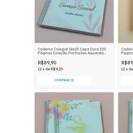
Caderno Colegial 18x25 Capa Dura 320
Cadern
Páginas Coleção Profissões Aquarela
Página
Personalizado | SERVIÇO SOCIAL
Perso
R$89,90
R$89
12
x
de
R$9,25
12
x
d