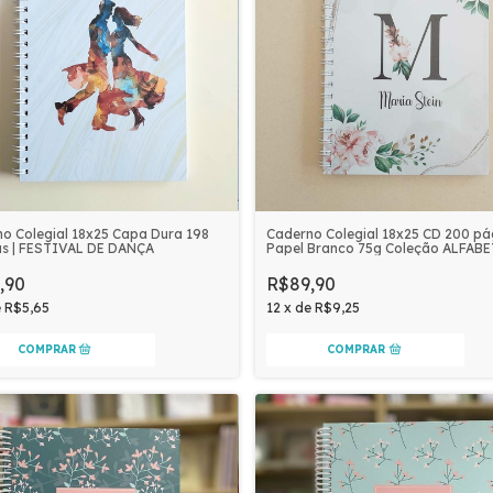
o Colegial 18x25 Capa Dura 198
Caderno Colegial 18x25 CD 200 pá
as | FESTIVAL DE DANÇA
Papel Branco 75g Coleção ALFAB
FLORAL | Personalizado
,90
R$89,90
e
R$5,65
12
x
de
R$9,25