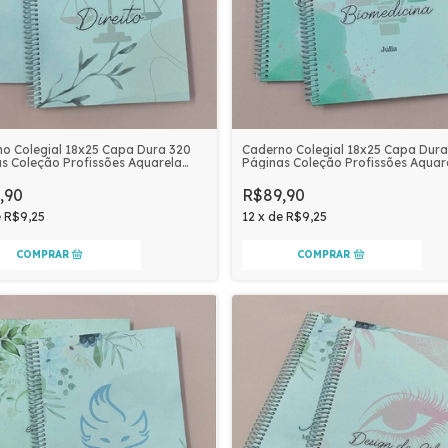
Caderno Colegial 18x25 Capa Dura
o Colegial 18x25 Capa Dura 320
Páginas Coleção Profissões Aquar
s Coleção Profissões Aquarela
Personalizado | BIOMEDICINA
alizado | DIREITO
R$89,90
,90
12
x
de
R$9,25
e
R$9,25