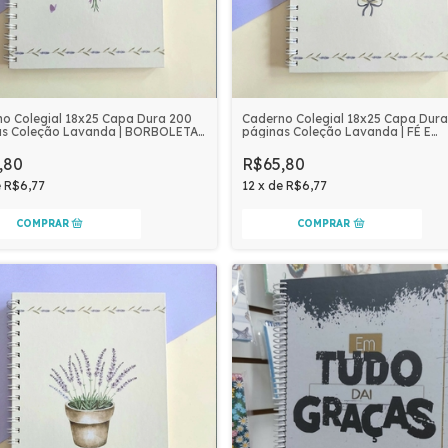
o Colegial 18x25 Capa Dura 200
Caderno Colegial 18x25 Capa Dura
as Coleção Lavanda | BORBOLETAS
páginas Coleção Lavanda | FÉ E
ANDAS
LAVANDAS
,80
R$65,80
e
R$6,77
12
x
de
R$6,77