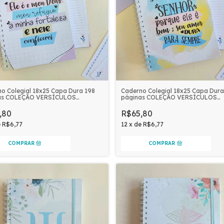
o Colegial 18x25 Capa Dura 198
Caderno Colegial 18x25 Capa Dura
as COLEÇÃO VERSÍCULOS
páginas COLEÇÃO VERSÍCULOS
IS | DIREI DO SENHOR
FLORAIS | DÊEM GRAÇAS AO SEN
,80
R$65,80
e
R$6,77
12
x
de
R$6,77