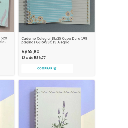
 320
Caderno Colegial 18x25 Capa Dura 198
ela
páginas GIRASSÓIS Alegria
IOS
R$65,80
12
x
de
R$6,77