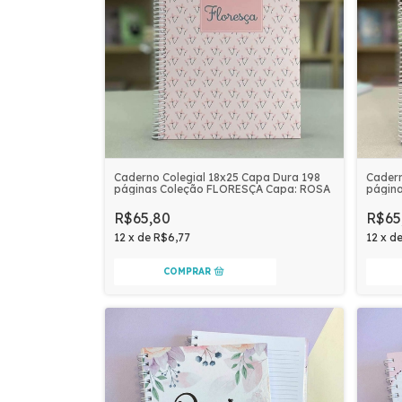
Caderno Colegial 18x25 Capa Dura 198
Cadern
páginas Coleção FLORESÇA Capa: ROSA
págin
MARI
R$65,80
R$65
12
x
de
R$6,77
12
x
d