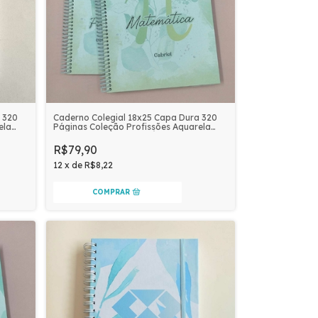
Caderno Colegial 18x25 Capa Dura 320
 320
Páginas Coleção Profissões Aquarela
ela
Personalizado | MATEMÁTICA
R$79,90
12
x
de
R$8,22