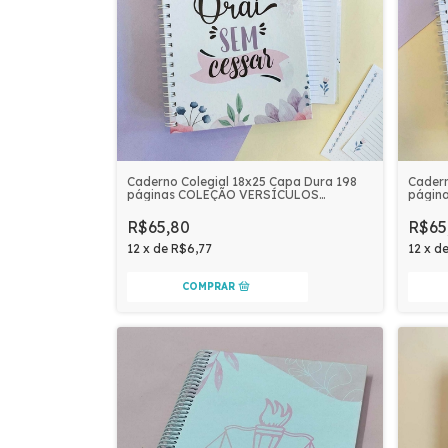
Caderno Colegial 18x25 Capa Dura 198
Cadern
páginas COLEÇÃO VERSÍCULOS
págin
FLORAIS | ORAI SEM CESSAR
FLORA
R$65,80
R$65
12
x
de
R$6,77
12
x
d