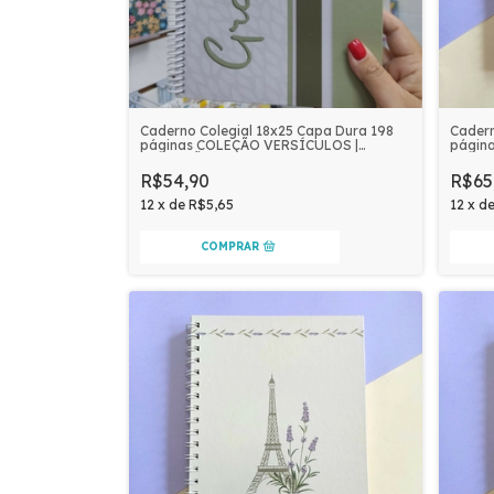
Caderno Colegial 18x25 Capa Dura 198
Cadern
páginas COLEÇÃO VERSÍCULOS |
págin
GRATIDÃO
E LAV
R$54,90
R$65
12
x
de
R$5,65
12
x
d