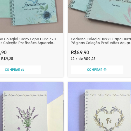
o Colegial 18x25 Capa Dura 320
Caderno Colegial 18x25 Capa Dura
s Coleção Profissões Aquarela
Páginas Coleção Profissões Aquar
nalizado | JORNALISMO
Personalizado | DESIGNER DE CÍL
,90
R$89,90
e
R$9,25
12
x
de
R$9,25