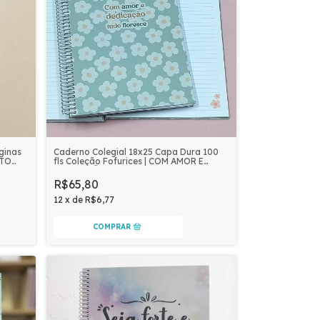
Caderno Colegial 18x25 Capa Dura 100
ginas
fls Coleção Fofurices | COM AMOR E
ETO
DEDICAÇÃO TUDO FLORESCE
R$65,80
12
x
de
R$6,77