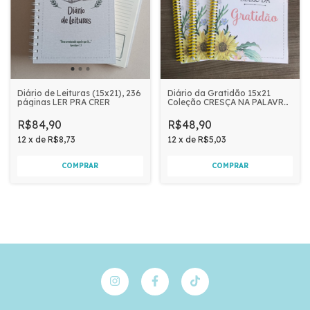
Diário de Leituras (15x21), 236
Diário da Gratidão 15x21
páginas LER PRA CRER
Coleção CRESÇA NA PALAVRA
| Girassóis
R$84,90
R$48,90
12
x
de
R$8,73
12
x
de
R$5,03