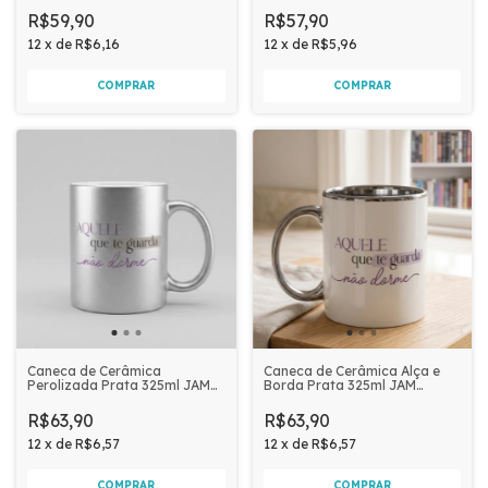
O QUE NOS FAZ BEM
R$59,90
R$57,90
12
x
de
R$6,16
12
x
de
R$5,96
Caneca de Cerâmica
Caneca de Cerâmica Alça e
Perolizada Prata 325ml JAM
Borda Prata 325ml JAM
PRIME | AQUELE QUE TE
PRIME - AQUELE QUE TE
GUARDA NÃO DORME
GUARDA NÃO DORME
R$63,90
R$63,90
12
x
de
R$6,57
12
x
de
R$6,57