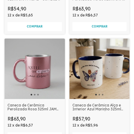
DIA ACREDITANDO
PRIME | LEMBRE-SE DE QUEM
VOCÊ É FILHA
R$54,90
R$63,90
12
x
de
R$5,65
12
x
de
R$6,57
Caneca de Cerâmica
Caneca de Cerâmica Alça e
Perolizada Rosa 325ml JAM
Interior Azul Marinho 325ml
PRIME | AQUELE QUE TE
JAM PRIME - JÁ NÃO SOU
GUARDA NÃO DORME
MAIS A MESMA
R$63,90
R$57,90
12
x
de
R$6,57
12
x
de
R$5,96