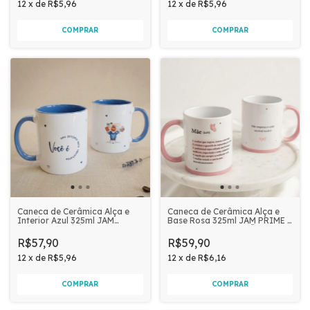
12
x
de
R$5,96
12
x
de
R$5,96
Caneca de Cerâmica Alça e
Caneca de Cerâmica Alça e
Interior Azul 325ml JAM
Base Rosa 325ml JAM PRIME -
PRIME - VOCÊ É SEU
SIGNIFICADO DE MÃE
PROJETO MAIS IMPORTANTE
R$57,90
R$59,90
12
x
de
R$5,96
12
x
de
R$6,16