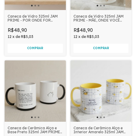
Caneca de Vidro 325ml JAM
Caneca de Vidro 325ml JAM
PRIME - POR ONDE FOR
PRIME - MÃE, ONDE VOCÊ
FLORESÇA
ESTÁ TUDO FLORESCE
R$48,90
R$48,90
12
x
de
R$5,03
12
x
de
R$5,03
Caneca de Cerâmica Alça e
Caneca de Cerâmica Alça e
Base Preto 325ml JAM PRIME -
Interior Amarelo 325ml JAM
SIGNIFICADO DE LAR
PRIME - QUE SEJA INFINITO