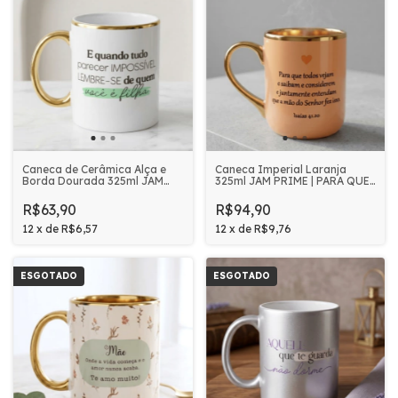
Caneca de Cerâmica Alça e
Caneca Imperial Laranja
Borda Dourada 325ml JAM
325ml JAM PRIME | PARA QUE
PRIME - LEMBRE-SE DE QUEM
TODOS VEJAM
VOCÊ É FILHA
R$63,90
R$94,90
12
x
de
R$6,57
12
x
de
R$9,76
ESGOTADO
ESGOTADO