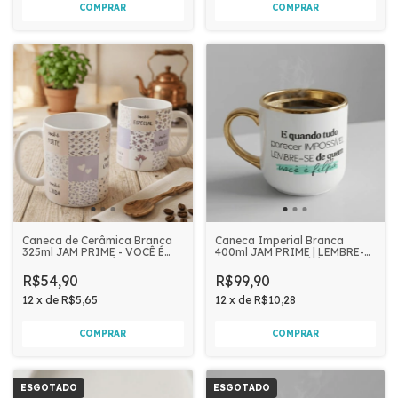
Caneca de Cerâmica Branca
Caneca Imperial Branca
325ml JAM PRIME - VOCÊ É
400ml JAM PRIME | LEMBRE-
FORTE, LINDA E ÚNICA
SE DE QUEM VOCÊ É FILHA
R$54,90
R$99,90
12
x
de
R$5,65
12
x
de
R$10,28
ESGOTADO
ESGOTADO