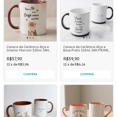
Caneca de Cerâmica Alça e
Caneca de Cerâmica Alça e
Interior Marrom 325ml JAM
Base Preto 325ml JAM PRIME -
PRIME - QUE A FÉ E O CAFÉ
VOCÊ É UMA IDEIA LINDA
NUNCA ESFRIEM
R$57,90
R$59,90
12
x
de
R$5,96
12
x
de
R$6,16