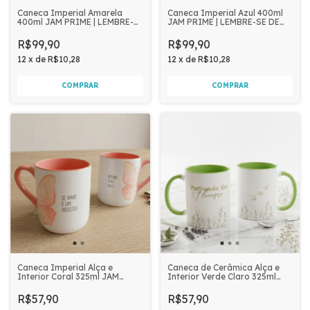
Caneca Imperial Amarela
Caneca Imperial Azul 400ml
400ml JAM PRIME | LEMBRE-
JAM PRIME | LEMBRE-SE DE
SE DE QUEM VOCÊ É FILHA
QUEM VOCÊ É FILHA
R$99,90
R$99,90
12
x
de
R$10,28
12
x
de
R$10,28
Caneca Imperial Alça e
Caneca de Cerâmica Alça e
Interior Coral 325ml JAM
Interior Verde Claro 325ml
PRIME | SE AMAR É UM
JAM PRIME - POR ONDE FOR
PROCESSO
FLORESÇA
R$57,90
R$57,90