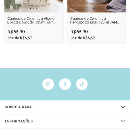
Caneca de Cerâmica Alça e
Caneca de Cerâmica
Borda Dourada 325ml JAM
Perolizada Lilás 325ml JAM
PRIME - MÃE, ONDE VOCÊ
PRIME | AQUELE QUE TE
ESTÁ TUDO FLORESCE
GUARDA NÃO DORME
R$63,90
R$63,90
12
x
de
R$6,57
12
x
de
R$6,57
SOBRE A RARA
INFORMAÇÕES