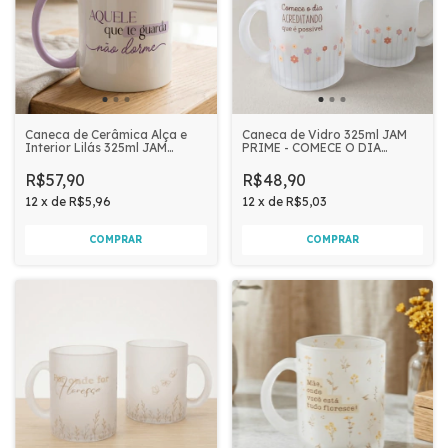
Caneca de Cerâmica Alça e
Caneca de Vidro 325ml JAM
Interior Lilás 325ml JAM
PRIME - COMECE O DIA
PRIME - AQUELE QUE TE
ACREDITANDO
GUARDA NÃO DORME
R$57,90
R$48,90
12
x
de
R$5,96
12
x
de
R$5,03