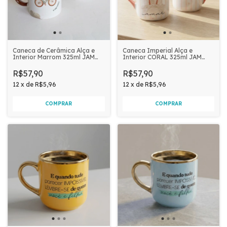
Caneca de Cerâmica Alça e
Caneca Imperial Alça e
Interior Marrom 325ml JAM
Interior CORAL 325ml JAM
PRIME - SIGA EM FRENTE E
PRIME | ACORDEI LINDA E
ENFRENTE
LIVRE PARA ME AMAR
R$57,90
R$57,90
12
x
de
R$5,96
12
x
de
R$5,96