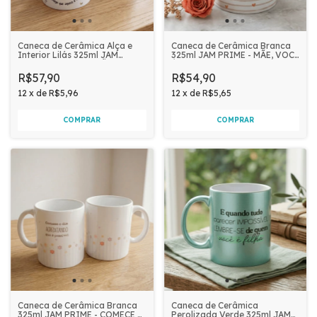
Caneca de Cerâmica Alça e
Caneca de Cerâmica Branca
Interior Lilás 325ml JAM
325ml JAM PRIME - MÃE, VOCÊ
PRIME - AMOR DE MÃE
É A MELHOR PARTE DE MIM
R$57,90
R$54,90
12
x
de
R$5,96
12
x
de
R$5,65
Caneca de Cerâmica Branca
Caneca de Cerâmica
325ml JAM PRIME - COMECE O
Perolizada Verde 325ml JAM