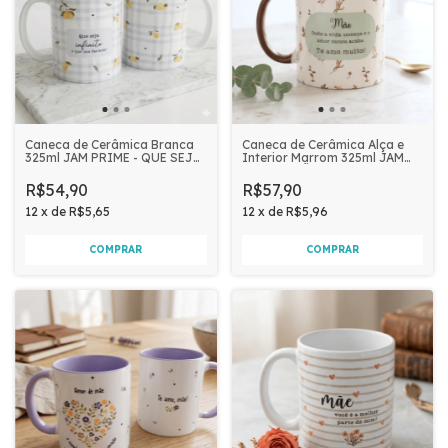
Caneca de Cerâmica Branca
Caneca de Cerâmica Alça e
325ml JAM PRIME - QUE SEJA
Interior Marrom 325ml JAM
INFINITO O QUE NOS FAZ
PRIME - MÃE, ONDE A VIDA
BEM
COMEÇA
R$54,90
R$57,90
12
x
de
R$5,65
12
x
de
R$5,96