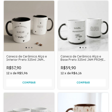
Caneca de Cerâmica Alça e
Caneca de Cerâmica Alça e
Interior Preto 325ml JAM
Base Preto 325ml JAM PRIME -
PRIME - PARA USO
LINDA, MARAVILHOSA E MÃE
EXCLUSIVO DA MELHOR MÃE
R$57,90
R$59,90
12
x
de
R$5,96
12
x
de
R$6,16