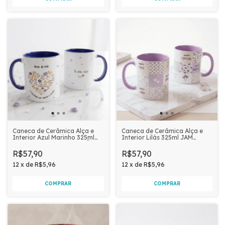
Caneca de Cerâmica Alça e
Caneca de Cerâmica Alça e
Interior Azul Marinho 325ml
Interior Lilás 325ml JAM
JAM PRIME - AMOR DE MÃE
PRIME - VOCÊ É FORTE,
LINDA E ÚNICA
R$57,90
R$57,90
12
x
de
R$5,96
12
x
de
R$5,96