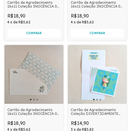
Cartão de Agradecimento
Cartão de Agradecimento
16x11 Coleção INOCÊNCIA 05
16x11 Coleção INOCÊNCIA 05
unidades | Flores e Borboletas
unidades | Flores
R$18,90
R$18,90
4
x
de
R$5,62
4
x
de
R$5,62
Cartão de Agradecimento
Cartão de Agradecimento
16x11 Coleção INOCÊNCIA 05
Coleção DIVERTIDAMENTE
unidades | Borboletas
12x12,5 05 unidades | FRUTO
DO ESPÍRITO MANSIDÃO
R$18,90
R$14,90
4
x
de
R$5,62
3
x
de
R$5,82