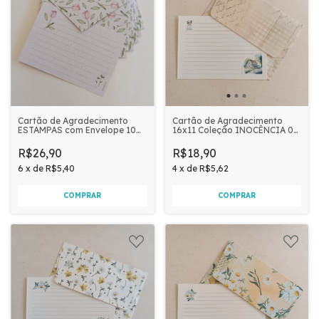
Cartão de Agradecimento
Cartão de Agradecimento
ESTAMPAS com Envelope 10
16x11 Coleção INOCÊNCIA 05
unidades | TULIPA
unidades | Nosso Lar
R$26,90
R$18,90
6
x
de
R$5,40
4
x
de
R$5,62