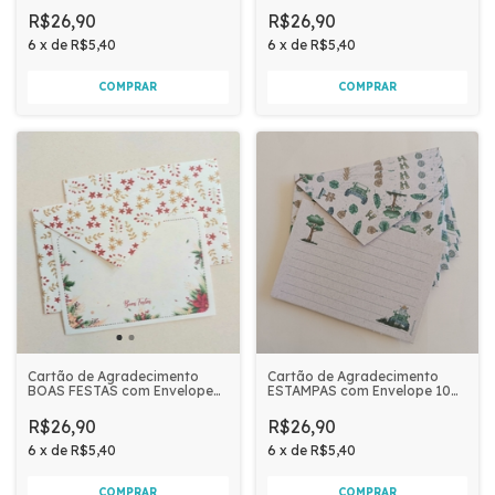
XADREZ
R$26,90
R$26,90
6
x
de
R$5,40
6
x
de
R$5,40
Cartão de Agradecimento
Cartão de Agradecimento
BOAS FESTAS com Envelope
ESTAMPAS com Envelope 10
10 unidades | FLORES
unidades | SAFARI AVENTURA
VERMELHAS
R$26,90
R$26,90
6
x
de
R$5,40
6
x
de
R$5,40