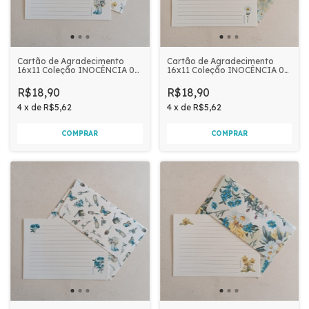
Cartão de Agradecimento
Cartão de Agradecimento
16x11 Coleção INOCÊNCIA 05
16x11 Coleção INOCÊNCIA 05
unidades | Margaridas e
unidades | Margaridas
Orquídeas
R$18,90
R$18,90
4
x
de
R$5,62
4
x
de
R$5,62