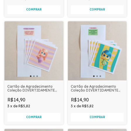
Cartão de Agradecimento
Cartão de Agradecimento
Coleção DIVERTIDAMENTE
Coleção DIVERTIDAMENTE
12x12,5 05 unidades | FRUTO
12x12,5 05 unidades | FRUTO
DO ESPÍRITO DOMÍNIO
DO ESPÍRITO ALEGRIA
R$14,90
R$14,90
PRÓPRIO
3
x
de
R$5,82
3
x
de
R$5,82