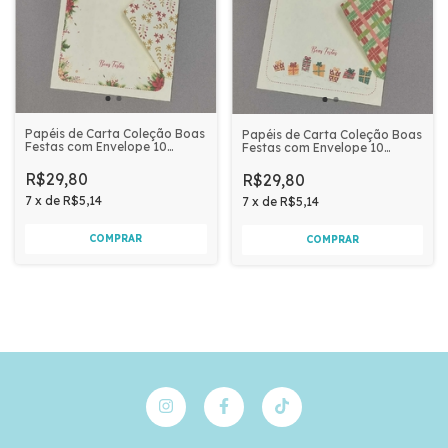
Papéis de Carta Coleção Boas
Papéis de Carta Coleção Boas
Festas com Envelope 10
Festas com Envelope 10
unidades | FLORES
unidades | PRESENTES E
VERMELHAS
XADREZ
R$29,80
R$29,80
7
x
de
R$5,14
7
x
de
R$5,14