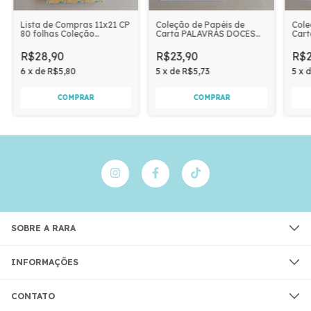
Lista de Compras 11x21 CP
Coleção de Papéis de
Cole
80 folhas Coleção
Carta PALAVRAS DOCES
Car
PALAVRAS DOCES
com 04 unidades | POTE
com 
DE MEL
R$28,90
R$23,90
R$2
6
x
de
R$5,80
5
x
de
R$5,73
5
x
SOBRE A RARA
INFORMAÇÕES
CONTATO