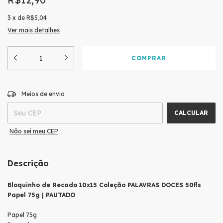
3
x
de
R$5,04
Ver mais detalhes
ALTERAR CEP
Entregas para o CEP:
Meios de envio
CALCULAR
Não sei meu CEP
Descrição
Bloquinho de Recado 10x15 Coleção PALAVRAS DOCES 50fls
Papel 75g | PAUTADO
Papel 75g