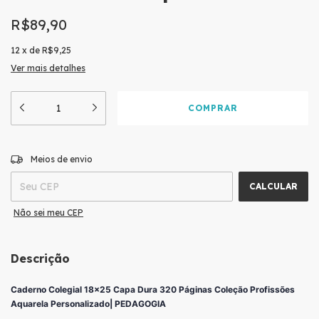
R$89,90
12
x
de
R$9,25
Ver mais detalhes
ALTERAR CEP
Entregas para o CEP:
Meios de envio
CALCULAR
Não sei meu CEP
Descrição
Caderno Colegial 18x25 Capa Dura 320 Páginas Coleção Profissões
Aquarela
Personalizado
| PEDAGOGIA