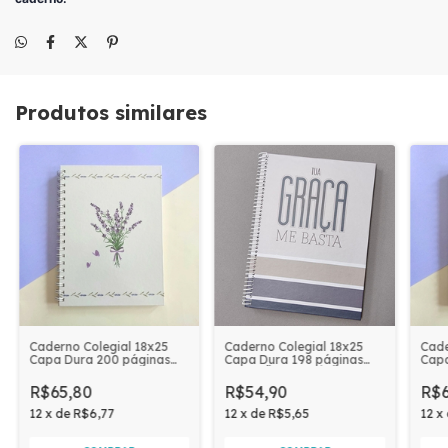
Produtos similares
Caderno Colegial 18x25
Caderno Colegial 18x25
Cade
Capa Dura 200 páginas
Capa Dura 198 páginas
Capa
Coleção Lavanda |
COLEÇÃO VERSÍCULOS |
Cole
BORBOLETAS E LAVANDAS
TUA GRAÇA ME BASTA
DE 
R$65,80
R$54,90
R$6
12
x
de
R$6,77
12
x
de
R$5,65
12
x