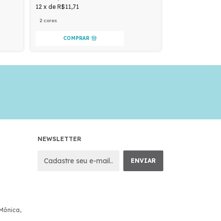
R$113,80
12
x
de
R$11,71
12
x
de
R$11,71
2 cores
2 cores
COMPRAR
COMPR
NEWSLETTER
 Mônica,