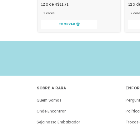
12
x
de
R$11,71
12
x
d
2 cores
2 cor
COMPRAR
SOBRE A RARA
INFOR
Quem Somos
Pergunt
Onde Encontrar
Polític
Seja nosso Embaixador
Trocas 