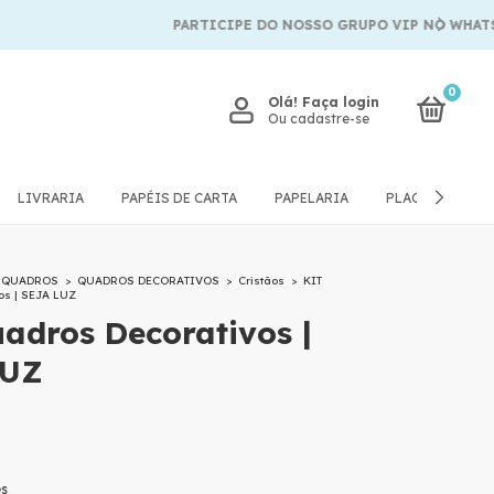
PARTICIPE DO NOSSO GRUPO VIP NO WHATSAPP
0
Olá!
Faça login
Ou cadastre-se
LIVRARIA
PAPÉIS DE CARTA
PAPELARIA
PLACAS E QUA
E QUADROS
>
QUADROS DECORATIVOS
>
Cristãos
>
KIT
os | SEJA LUZ
adros Decorativos |
LUZ
es