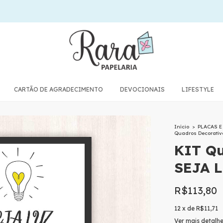
CARTÃO DE AGRADECIMENTO
DEVOCIONAIS
LIFESTYLE
Início
>
PLACAS 
Quadros Decorativ
KIT Qu
SEJA 
R$113,80
12
x
de
R$11,71
Ver mais detalh