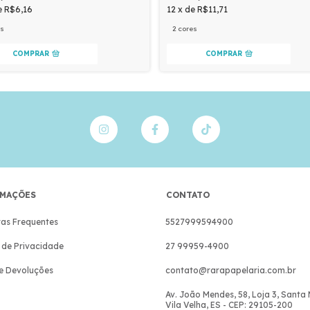
e
R$6,16
12
x
de
R$11,71
es
2 cores
COMPRAR
COMPRAR
MAÇÕES
CONTATO
as Frequentes
5527999594900
a de Privacidade
27 99959-4900
e Devoluções
contato@rarapapelaria.com.br
Av. João Mendes, 58, Loja 3, Santa
Vila Velha, ES - CEP: 29105-200