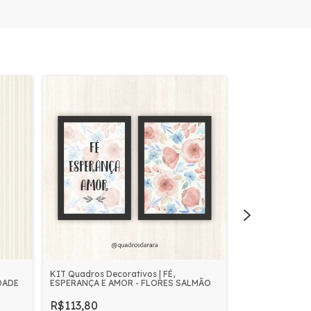
KIT Quadros Decorativos | FÉ,
KIT Quadros Dec
DADE
ESPERANÇA E AMOR - FLORES SALMÃO
ESPERANÇA, AM
SERENIDADE
R$113,80