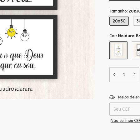
Tamanho:
20x3
20x30
3
Cor:
Moldura B
Entregas para o
Meios de en
Não sei meu CE